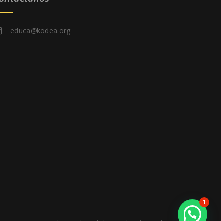
educa@kodea.org
1