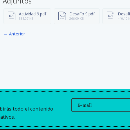
Adjuntos
Actividad 9.pdf
Desafío 9.pdf
Desafí
385,07 KB
266,09 KB
440,10 
← Anterior
birás todo el contenido
ativos.