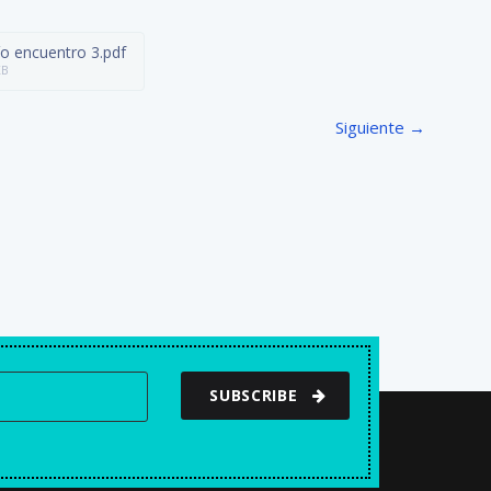
S
L
L
o encuentro 3.pdf
S
KB
C
R
Siguiente →
E
E
N
SUBSCRIBE