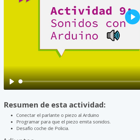
P
L
A
Y
P
L
Resumen de esta actividad:
A
Y
Conectar el parlante o piezo al Arduino
Programar para que el piezo emita sonidos.
Desafío coche de Policia.