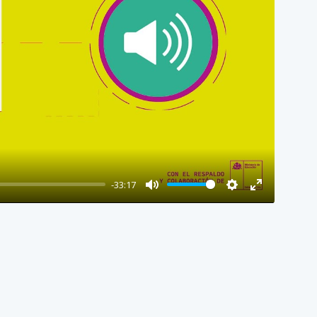
-33:17
M
S
E
U
E
N
T
T
T
E
T
E
I
R
N
F
G
U