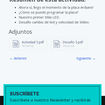
Y
E
T
E
Ahora sí, llego el momento de la placa Arduino!
I
R
¿Cómo se puede programar la placa?
Nuestro primer titila LED.
N
F
Desafío cambio de led y velocidad de titileo.
G
U
S
L
Adjuntos
L
S
Actividad 5.pdf
Desafío 5.pdf
467,48 KB
196,02 KB
C
R
← Anterior
Siguiente →
E
E
N
SUSCRÍBETE
Suscríbete a nuestro Newsletter y recibirás