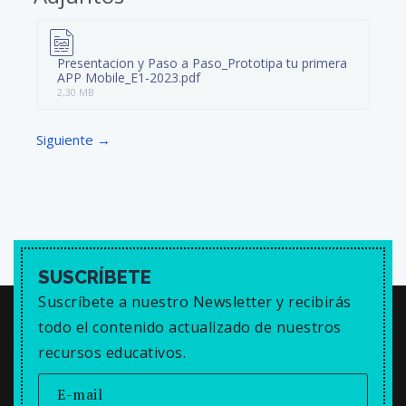
Y
E
T
E
I
R
Presentacion y Paso a Paso_Prototipa tu primera
N
F
APP Mobile_E1-2023.pdf
G
U
2,30 MB
S
L
L
Siguiente →
S
C
R
E
E
N
SUSCRÍBETE
Suscríbete a nuestro Newsletter y recibirás
todo el contenido actualizado de nuestros
recursos educativos.