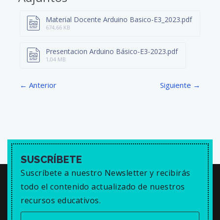
Y
E
T
E
Material Docente Arduino Basico-E3_2023.pdf
I
R
674,66 KB
N
F
G
U
Presentacion Arduino Básico-E3-2023.pdf
1,04 MB
S
L
L
← Anterior
Siguiente →
S
C
R
E
E
N
SUSCRÍBETE
Suscríbete a nuestro Newsletter y recibirás
todo el contenido actualizado de nuestros
recursos educativos.