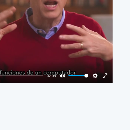
-02:08
M
S
E
U
E
N
T
T
T
E
T
E
I
R
N
F
G
U