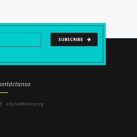
S
L
L
S
C
R
SUBSCRIBE
E
E
N
ontáctanos
educa@kodea.org