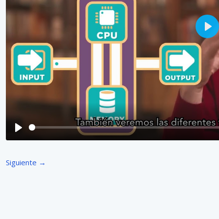
P
L
A
Y
P
L
Siguiente →
A
Y