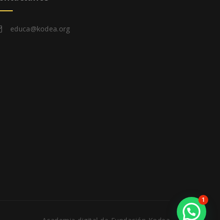
educa@kodea.org
1