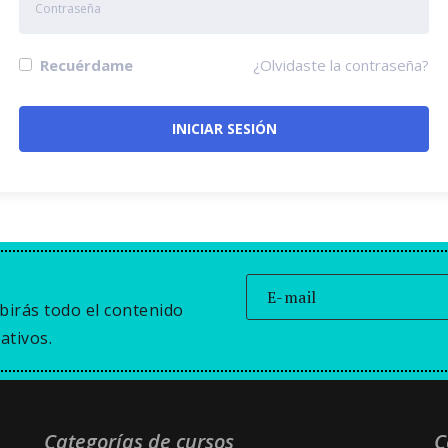
Recuérdame
¿Olvidaste la contraseña?
birás todo el contenido
ativos.
Categorías de cursos
C