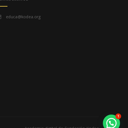
educa@kodea.org
1