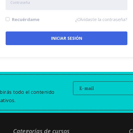
Recuérdame
¿Olvidaste la contraseña?
birás todo el contenido
ativos.
Categorías de cursos
C